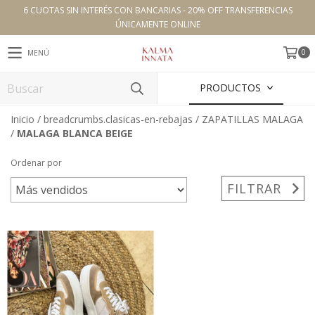
6 CUOTAS SIN INTERÉS CON BANCARIAS - 20% OFF TRANSFERENCIAS
ÚNICAMENTE ONLINE
0
MENÚ
PRODUCTOS
Inicio
/
breadcrumbs.clasicas-en-rebajas
/
ZAPATILLAS MALAGA
/
MALAGA BLANCA BEIGE
Ordenar por
FILTRAR