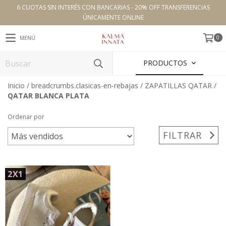
6 CUOTAS SIN INTERÉS CON BANCARIAS - 20% OFF TRANSFERENCIAS
ÚNICAMENTE ONLINE
0
MENÚ
PRODUCTOS
Inicio
/
breadcrumbs.clasicas-en-rebajas
/
ZAPATILLAS QATAR
/
QATAR BLANCA PLATA
Ordenar por
FILTRAR
2X1