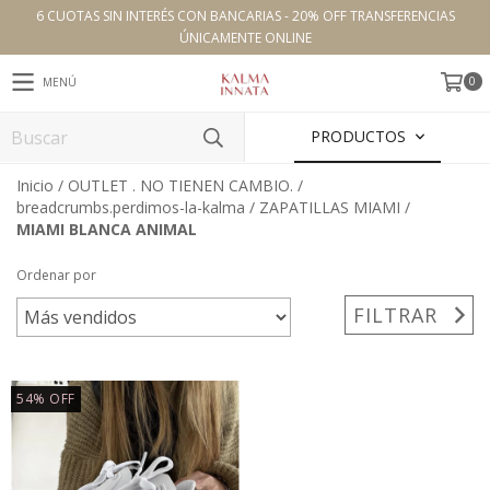
6 CUOTAS SIN INTERÉS CON BANCARIAS - 20% OFF TRANSFERENCIAS
ÚNICAMENTE ONLINE
0
MENÚ
PRODUCTOS
Inicio
/
OUTLET . NO TIENEN CAMBIO.
/
breadcrumbs.perdimos-la-kalma
/
ZAPATILLAS MIAMI
/
MIAMI BLANCA ANIMAL
Ordenar por
FILTRAR
54
%
OFF