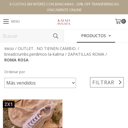
6 CUOTAS SIN INTERÉS CON BANCARIAS - 20% OFF TRANSFERENCIAS
ÚNICAMENTE ONLINE
0
MENÚ
PRODUCTOS
Inicio
/
OUTLET . NO TIENEN CAMBIO.
/
breadcrumbs.perdimos-la-kalma
/
ZAPATILLAS ROMA
/
ROMA ROSA
Ordenar por
FILTRAR
2X1