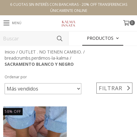
6 CUOTAS SIN INTERÉS CON BANCARIAS - 20% OFF TRANSFERENCIAS
ÚNICAMENTE ONLINE
0
MENÚ
PRODUCTOS
Inicio
/
OUTLET . NO TIENEN CAMBIO.
/
breadcrumbs.perdimos-la-kalma
/
SACRAMENTO BLANCO Y NEGRO
Ordenar por
FILTRAR
58
%
OFF