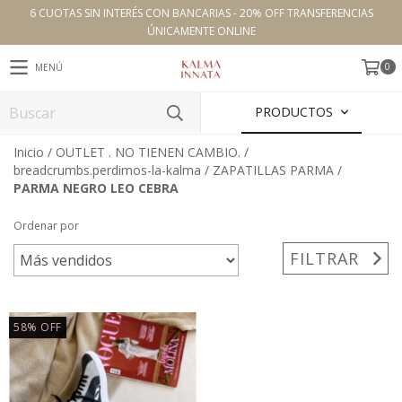
6 CUOTAS SIN INTERÉS CON BANCARIAS - 20% OFF TRANSFERENCIAS
ÚNICAMENTE ONLINE
0
MENÚ
PRODUCTOS
Inicio
/
OUTLET . NO TIENEN CAMBIO.
/
breadcrumbs.perdimos-la-kalma
/
ZAPATILLAS PARMA
/
PARMA NEGRO LEO CEBRA
Ordenar por
FILTRAR
58
%
OFF