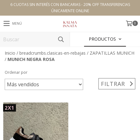
6 CUOTAS SIN INTERÉS CON BANCARIAS - 20% OFF TRANSFERENCIAS
ÚNICAMENTE ONLINE
0
MENÚ
PRODUCTOS
Inicio
/
breadcrumbs.clasicas-en-rebajas
/
ZAPATILLAS MUNICH
/
MUNICH NEGRA ROSA
Ordenar por
FILTRAR
2X1