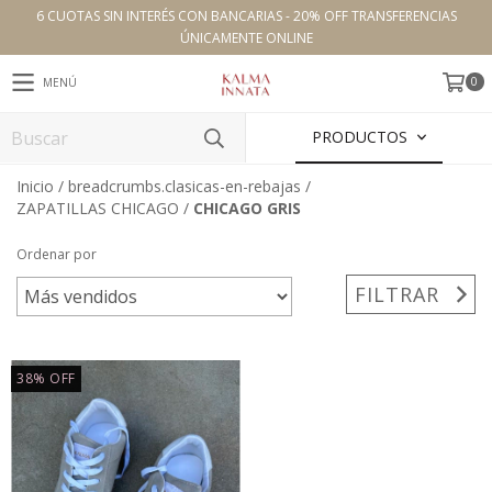
6 CUOTAS SIN INTERÉS CON BANCARIAS - 20% OFF TRANSFERENCIAS
ÚNICAMENTE ONLINE
0
MENÚ
PRODUCTOS
Inicio
/
breadcrumbs.clasicas-en-rebajas
/
ZAPATILLAS CHICAGO
/
CHICAGO GRIS
Ordenar por
FILTRAR
38
%
OFF