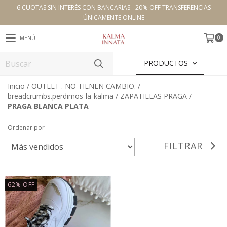
6 CUOTAS SIN INTERÉS CON BANCARIAS - 20% OFF TRANSFERENCIAS
ÚNICAMENTE ONLINE
0
MENÚ
PRODUCTOS
Inicio
/
OUTLET . NO TIENEN CAMBIO.
/
breadcrumbs.perdimos-la-kalma
/
ZAPATILLAS PRAGA
/
PRAGA BLANCA PLATA
Ordenar por
FILTRAR
62
%
OFF