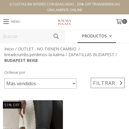
6 CUOTAS SIN INTERÉS CON BANCARIAS - 20% OFF TRANSFERENCIAS
ÚNICAMENTE ONLINE
0
MENÚ
PRODUCTOS
Inicio
/
OUTLET . NO TIENEN CAMBIO.
/
breadcrumbs.perdimos-la-kalma
/
ZAPATILLAS BUDAPEST
/
BUDAPEST BEIGE
Ordenar por
FILTRAR
51
%
OFF