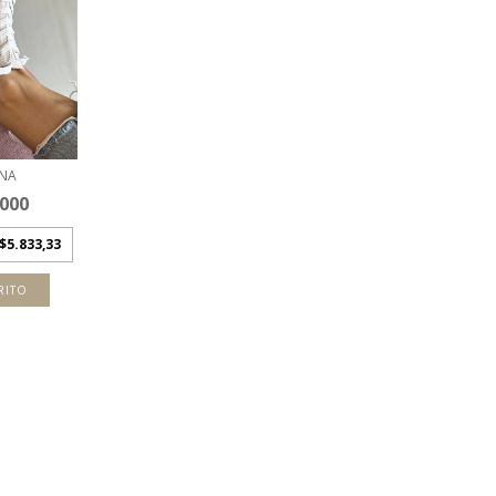
ONA
.000
$5.833,33
RITO