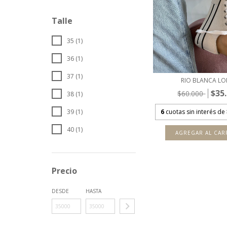
Talle
35 (1)
36 (1)
37 (1)
RIO BLANCA L
$35
$60.000
38 (1)
6
cuotas sin interés de
39 (1)
40 (1)
AGREGAR AL CAR
Precio
DESDE
HASTA