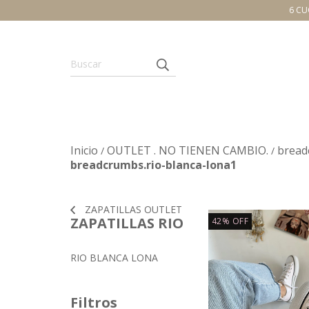
6 CU
Inicio
OUTLET . NO TIENEN CAMBIO.
bread
/
/
breadcrumbs.rio-blanca-lona1
ZAPATILLAS OUTLET
ZAPATILLAS RIO
42
%
OFF
RIO BLANCA LONA
Filtros