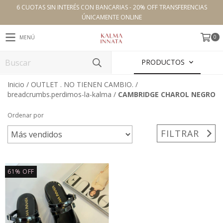
6 CUOTAS SIN INTERÉS CON BANCARIAS - 20% OFF TRANSFERENCIAS
ÚNICAMENTE ONLINE
0
MENÚ
PRODUCTOS
Inicio
/
OUTLET . NO TIENEN CAMBIO.
/
breadcrumbs.perdimos-la-kalma
/
CAMBRIDGE CHAROL NEGRO
Ordenar por
FILTRAR
61
%
OFF