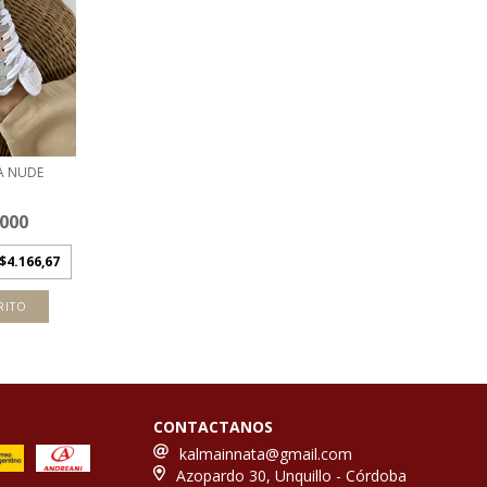
A NUDE
.000
$4.166,67
RITO
CONTACTANOS
kalmainnata@gmail.com
Azopardo 30, Unquillo - Córdoba