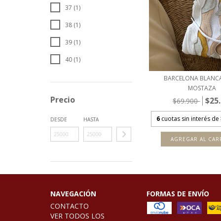
37 (1)
38 (1)
39 (1)
40 (1)
BARCELONA BLANC
MOSTAZA
Precio
$25
$69.900
6
cuotas sin interés de
DESDE
HASTA
AGREGAR AL CAR
NAVEGACIÓN
FORMAS DE ENVÍO
CONTACTO
VER TODOS LOS