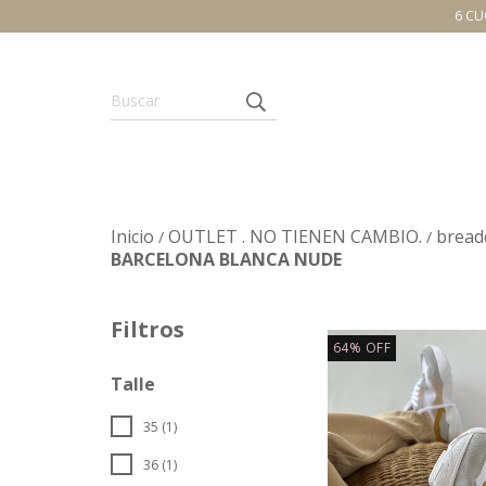
6 CU
Inicio
OUTLET . NO TIENEN CAMBIO.
bread
/
/
BARCELONA BLANCA NUDE
Filtros
64
%
OFF
Talle
35 (1)
36 (1)