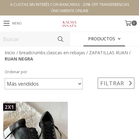
6 CUOTAS SIN INTERÉS CON BANCARIAS - 20% OFF TRANSFERENCIAS
ÚNICAMENTE ONLINE
0
MENÚ
PRODUCTOS
Inicio
/
breadcrumbs.clasicas-en-rebajas
/
ZAPATILLAS RUAN
/
RUAN NEGRA
Ordenar por
FILTRAR
2X1