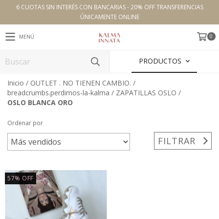
6 CUOTAS SIN INTERÉS CON BANCARIAS - 20% OFF TRANSFERENCIAS
ÚNICAMENTE ONLINE
0
MENÚ
PRODUCTOS
Inicio
/
OUTLET . NO TIENEN CAMBIO.
/
breadcrumbs.perdimos-la-kalma
/
ZAPATILLAS OSLO
/
OSLO BLANCA ORO
Ordenar por
FILTRAR
57
%
OFF