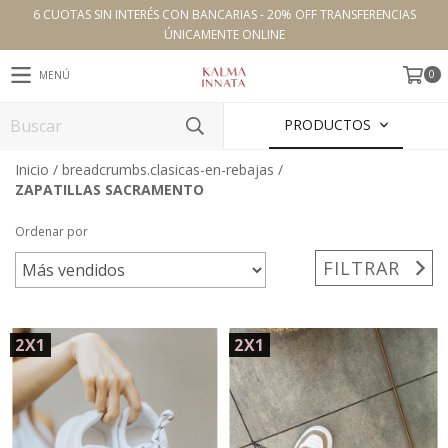
6 CUOTAS SIN INTERÉS CON BANCARIAS - 20% OFF TRANSFERENCIAS
ÚNICAMENTE ONLINE
0
MENÚ
PRODUCTOS
Inicio
/
breadcrumbs.clasicas-en-rebajas
/
ZAPATILLAS SACRAMENTO
Ordenar por
FILTRAR
2X1
2X1