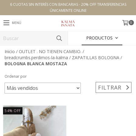
6 CUOTAS SIN INTERÉS CON BANCARIAS - 20% OFF TRANSFERENCIAS
ÚNICAMENTE ONLINE
0
MENÚ
PRODUCTOS
Inicio
/
OUTLET . NO TIENEN CAMBIO.
/
breadcrumbs.perdimos-la-kalma
/
ZAPATILLAS BOLOGNA
/
BOLOGNA BLANCA MOSTAZA
Ordenar por
FILTRAR
54
%
OFF