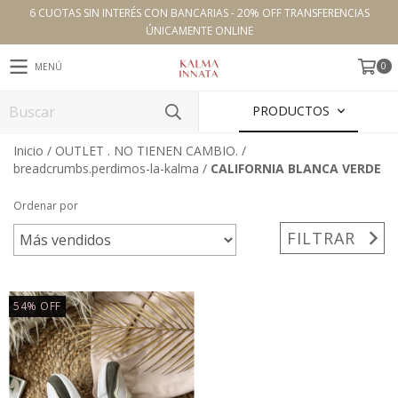
6 CUOTAS SIN INTERÉS CON BANCARIAS - 20% OFF TRANSFERENCIAS
ÚNICAMENTE ONLINE
0
MENÚ
PRODUCTOS
Inicio
/
OUTLET . NO TIENEN CAMBIO.
/
breadcrumbs.perdimos-la-kalma
/
CALIFORNIA BLANCA VERDE
Ordenar por
FILTRAR
54
%
OFF