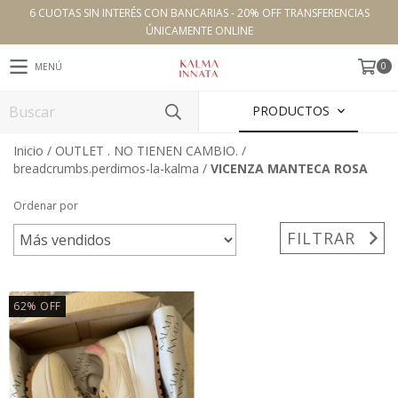
6 CUOTAS SIN INTERÉS CON BANCARIAS - 20% OFF TRANSFERENCIAS
ÚNICAMENTE ONLINE
0
MENÚ
PRODUCTOS
Inicio
/
OUTLET . NO TIENEN CAMBIO.
/
breadcrumbs.perdimos-la-kalma
/
VICENZA MANTECA ROSA
Ordenar por
FILTRAR
62
%
OFF