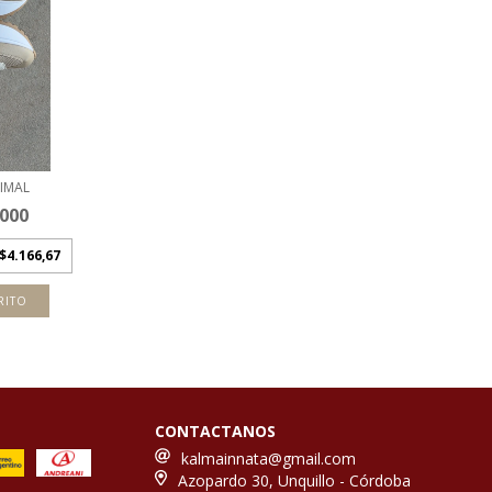
NIMAL
.000
$4.166,67
RITO
CONTACTANOS
kalmainnata@gmail.com
Azopardo 30, Unquillo - Córdoba