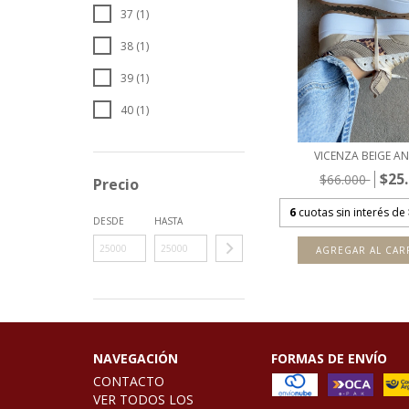
37 (1)
38 (1)
39 (1)
40 (1)
VICENZA BEIGE A
$25
$66.000
Precio
6
cuotas sin interés de
DESDE
HASTA
AGREGAR AL CAR
NAVEGACIÓN
FORMAS DE ENVÍO
CONTACTO
VER TODOS LOS