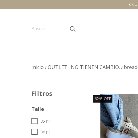
6 CU
Inicio
OUTLET . NO TIENEN CAMBIO.
bread
/
/
Filtros
62
%
OFF
Talle
35 (1)
36 (1)