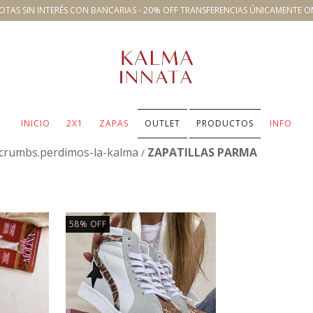
OTAS SIN INTERÉS CON BANCARIAS - 20% OFF TRANSFERENCIAS ÚNICAMENTE O
INICIO
2X1
ZAPAS
OUTLET
PRODUCTOS
INFO
crumbs.perdimos-la-kalma
ZAPATILLAS PARMA
/
58
%
OFF