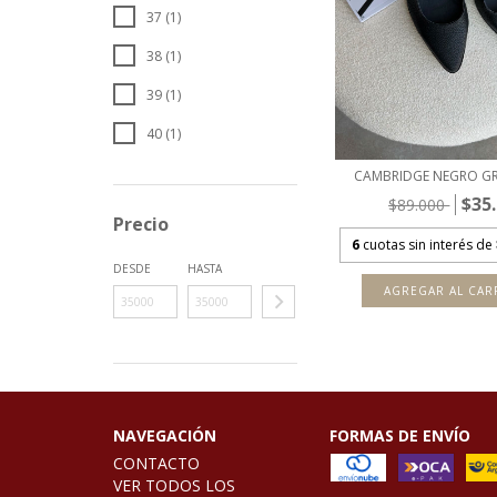
37 (1)
38 (1)
39 (1)
40 (1)
CAMBRIDGE NEGRO G
$35
$89.000
Precio
6
cuotas sin interés de
DESDE
HASTA
AGREGAR AL CAR
NAVEGACIÓN
FORMAS DE ENVÍO
CONTACTO
VER TODOS LOS