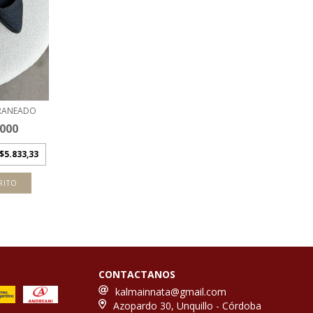
RANEADO
.000
$5.833,33
RITO
CONTACTANOS
kalmainnata@gmail.com
Azopardo 30, Unquillo - Córdoba