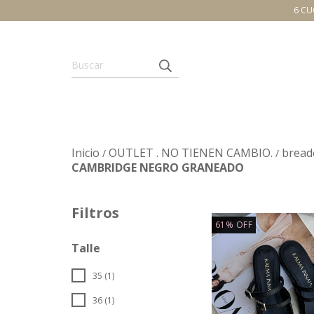
6 CU
Inicio
OUTLET . NO TIENEN CAMBIO.
bread
/
/
CAMBRIDGE NEGRO GRANEADO
Filtros
61
%
OFF
Talle
35 (1)
36 (1)