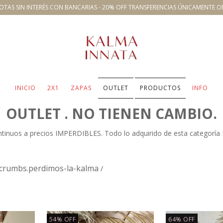
OTAS SIN INTERÉS CON BANCARIAS - 20% OFF TRANSFERENCIAS ÚNICAMENTE O
INICIO
2X1
ZAPAS
OUTLET
PRODUCTOS
INFO
OUTLET . NO TIENEN CAMBIO.
ntinuos a precios IMPERDIBLES. Todo lo adquirido de esta categoría
crumbs.perdimos-la-kalma
/
54
%
OFF
64
%
OFF