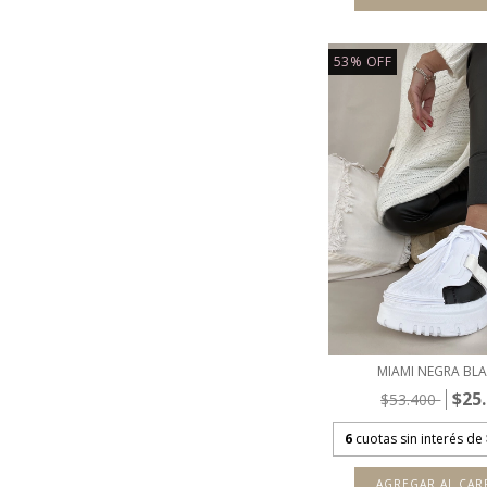
53
%
OFF
MIAMI NEGRA BL
$25
$53.400
6
cuotas sin interés de
AGREGAR AL CAR