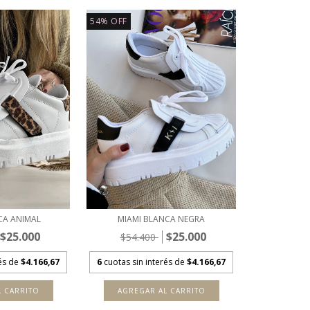
54
%
OFF
CA ANIMAL
MIAMI BLANCA NEGRA
$25.000
$25.000
$54.400
rés de
$4.166,67
6
cuotas sin interés de
$4.166,67
L CARRITO
AGREGAR AL CARRITO