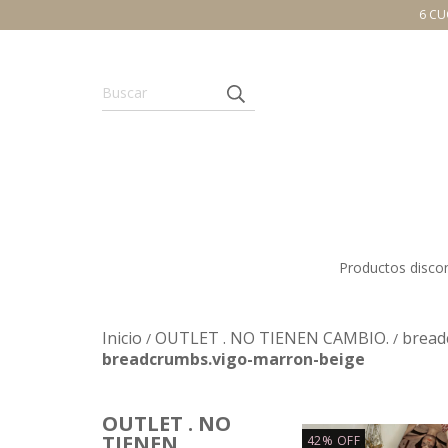
6 CU
Productos disco
Inicio
OUTLET . NO TIENEN CAMBIO.
bread
/
/
breadcrumbs.vigo-marron-beige
OUTLET . NO
TIENEN
42
%
OFF