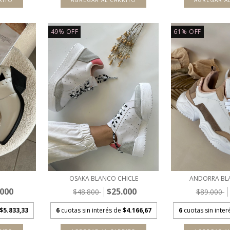
RITO
AGREGAR AL CARRITO
AGREGAR A
49
%
OFF
61
%
OFF
OSAKA BLANCO CHICLE
ANDORRA BL
.000
$25.000
$48.800
$89.000
$5.833,33
6
cuotas sin interés de
$4.166,67
6
cuotas sin inte