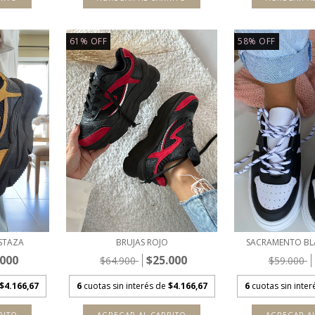
61
%
OFF
58
%
OFF
STAZA
BRUJAS ROJO
SACRAMENTO BL
.000
$25.000
$64.900
$59.000
$4.166,67
6
cuotas sin interés de
$4.166,67
6
cuotas sin inte