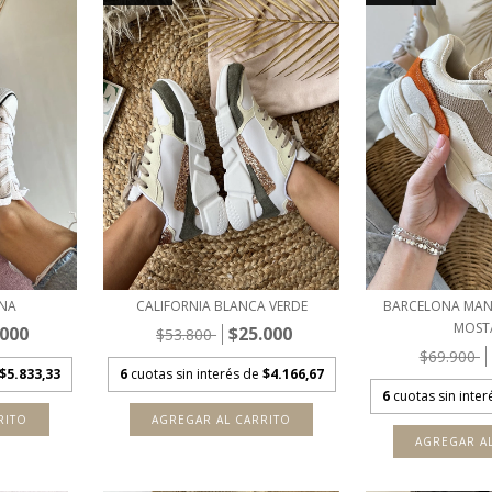
ONA
CALIFORNIA BLANCA VERDE
BARCELONA MAN
MOST
.000
$25.000
$53.800
$69.900
$5.833,33
6
cuotas sin interés de
$4.166,67
6
cuotas sin inte
RITO
AGREGAR AL CARRITO
AGREGAR A