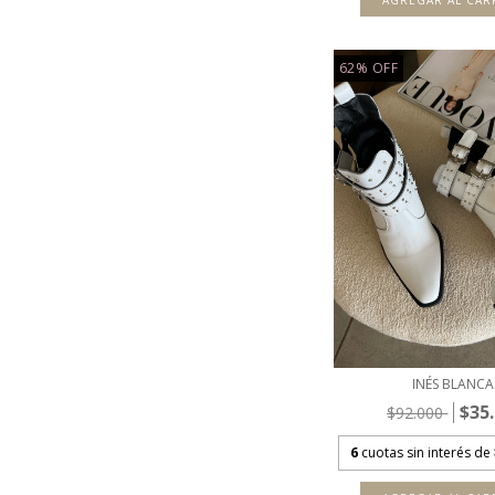
AGREGAR AL CAR
62
%
OFF
INÉS BLANCA
$35
$92.000
6
cuotas sin interés de