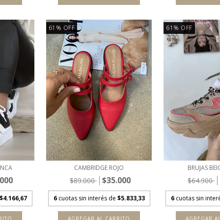
61
%
OFF
61
%
OFF
ANCA
CAMBRIDGE ROJO
BRUJAS BEI
.000
$35.000
$89.000
$64.900
$4.166,67
6
cuotas sin interés de
$5.833,33
6
cuotas sin inte
RITO
AGREGAR AL CARRITO
AGREGAR A