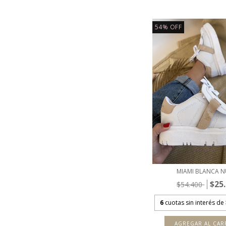
54
%
OFF
MIAMI BLANCA 
$25
$54.400
6
cuotas sin interés de
AGREGAR AL CAR