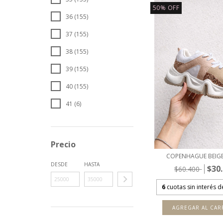
50
%
OFF
36 (155)
37 (155)
38 (155)
39 (155)
40 (155)
41 (6)
Precio
COPENHAGUE BEIG
DESDE
HASTA
$30
$60.400
6
cuotas sin interés 
AGREGAR AL CAR