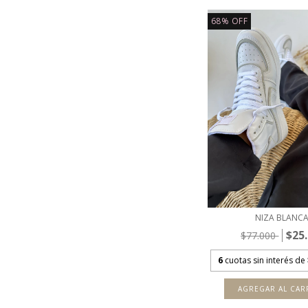
68
%
OFF
NIZA BLANC
$25
$77.000
6
cuotas sin interés de
AGREGAR AL CAR