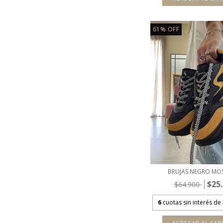
61
%
OFF
BRUJAS NEGRO MO
$25
$64.900
6
cuotas sin interés de