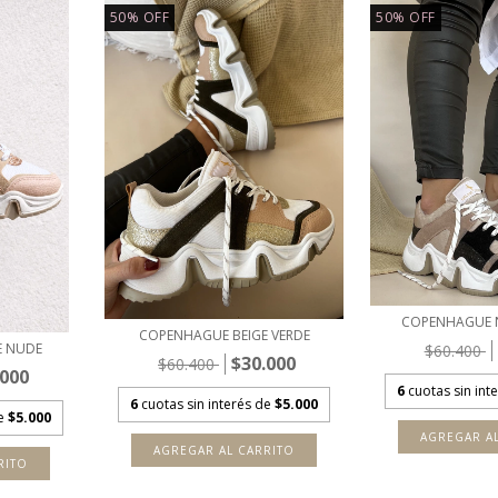
50
%
OFF
50
%
OFF
COPENHAGUE 
COPENHAGUE BEIGE VERDE
E NUDE
$60.400
$30.000
$60.400
.000
6
cuotas sin int
6
cuotas sin interés de
$5.000
de
$5.000
AGREGAR A
AGREGAR AL CARRITO
RITO