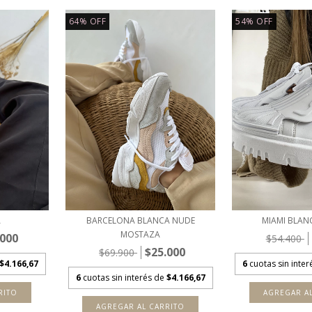
64
%
OFF
54
%
OFF
A
BARCELONA BLANCA NUDE
MIAMI BLAN
MOSTAZA
.000
$54.400
$25.000
$69.900
$4.166,67
6
cuotas sin inte
6
cuotas sin interés de
$4.166,67
RITO
AGREGAR A
AGREGAR AL CARRITO