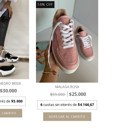
58
%
OFF
NEGRO BEIGE
MALAGA ROSA
$30.000
$25.000
$59.000
erés de
$5.000
6
cuotas sin interés de
$4.166,67
L CARRITO
AGREGAR AL CARRITO