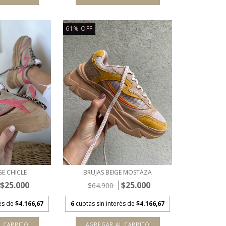
61
%
OFF
GE CHICLE
BRUJAS BEIGE MOSTAZA
$25.000
$25.000
$64.900
rés de
$4.166,67
6
cuotas sin interés de
$4.166,67
L CARRITO
AGREGAR AL CARRITO