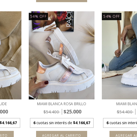
54
%
OFF
54
%
OFF
NUDE
MIAMI BLANCA ROSA BRILLO
MIAMI BLA
.000
$25.000
$54.400
$54.400
$4.166,67
6
cuotas sin interés de
$4.166,67
6
cuotas sin inte
RITO
AGREGAR AL CARRITO
AGREGAR A