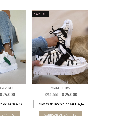
54
%
OFF
NCA VERDE
MIAMI CEBRA
$25.000
$25.000
$54.400
rés de
$4.166,67
6
cuotas sin interés de
$4.166,67
L CARRITO
AGREGAR AL CARRITO