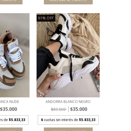
L CARRITO
AGREGAR AL CARRITO
61
%
OFF
ANCA NUDE
ANDORRA BLANCO NEGRO
$35.000
$35.000
$89.000
rés de
$5.833,33
6
cuotas sin interés de
$5.833,33