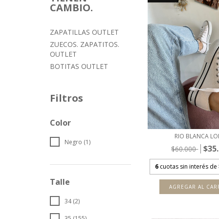
CAMBIO.
ZAPATILLAS OUTLET
ZUECOS. ZAPATITOS.
OUTLET
BOTITAS OUTLET
Filtros
Color
RIO BLANCA L
Negro (1)
$35
$60.000
6
cuotas sin interés de
Talle
AGREGAR AL CAR
34 (2)
35 (155)