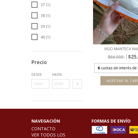
37 (1)
38 (1)
39 (1)
40 (1)
VIGO MANTECA NA
$25
$66.000
Precio
6
cuotas sin interés de
DESDE
HASTA
AGREGAR AL CAR
NAVEGACIÓN
FORMAS DE ENVÍO
CONTACTO
VER TODOS LOS