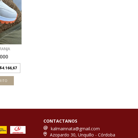
RANJA
.000
$4.166,67
RITO
CONTACTANOS
kalmainnata@gmail.com
Azopardo 30, Unquillo - Córdoba