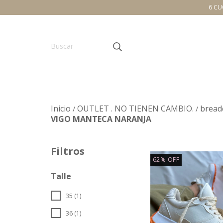
6 CU
Inicio
OUTLET . NO TIENEN CAMBIO.
bread
/
/
VIGO MANTECA NARANJA
Filtros
62
%
OFF
Talle
35 (1)
36 (1)