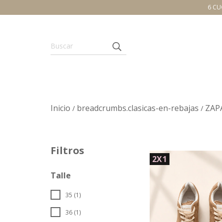
6 CU
Inicio
breadcrumbs.clasicas-en-rebajas
ZAP
/
/
Filtros
2X1
Talle
35 (1)
36 (1)