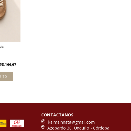
GE
$8.166,67
RITO
CONTACTANOS
kalmainnata@gmail.com
Azopardo 30, Unquillo - Córdoba