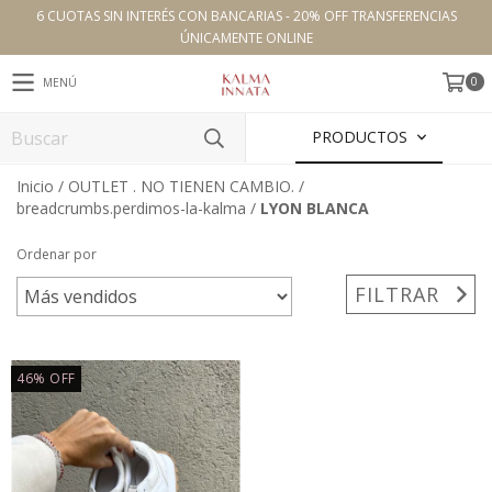
6 CUOTAS SIN INTERÉS CON BANCARIAS - 20% OFF TRANSFERENCIAS
ÚNICAMENTE ONLINE
0
MENÚ
PRODUCTOS
Inicio
/
OUTLET . NO TIENEN CAMBIO.
/
breadcrumbs.perdimos-la-kalma
/
LYON BLANCA
Ordenar por
FILTRAR
46
%
OFF