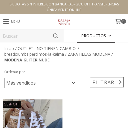
6 CUOTAS SIN INTERÉS CON BANCARIAS - 20% OFF TRANSFERENCIAS
ÚNICAMENTE ONLINE
0
MENÚ
PRODUCTOS
Inicio
/
OUTLET . NO TIENEN CAMBIO.
/
breadcrumbs.perdimos-la-kalma
/
ZAPATILLAS MODENA
/
MODENA GLITER NUDE
Ordenar por
FILTRAR
55
%
OFF