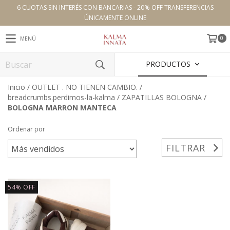
6 CUOTAS SIN INTERÉS CON BANCARIAS - 20% OFF TRANSFERENCIAS
ÚNICAMENTE ONLINE
0
MENÚ
PRODUCTOS
Inicio
/
OUTLET . NO TIENEN CAMBIO.
/
breadcrumbs.perdimos-la-kalma
/
ZAPATILLAS BOLOGNA
/
BOLOGNA MARRON MANTECA
Ordenar por
FILTRAR
54
%
OFF