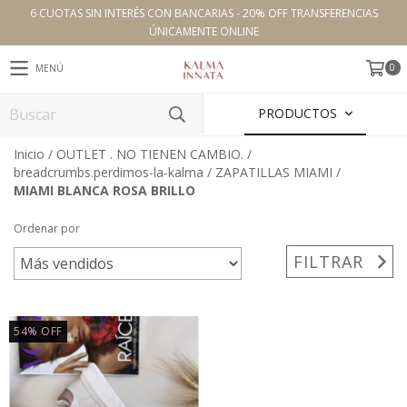
6 CUOTAS SIN INTERÉS CON BANCARIAS - 20% OFF TRANSFERENCIAS
ÚNICAMENTE ONLINE
0
MENÚ
PRODUCTOS
Inicio
/
OUTLET . NO TIENEN CAMBIO.
/
breadcrumbs.perdimos-la-kalma
/
ZAPATILLAS MIAMI
/
MIAMI BLANCA ROSA BRILLO
Ordenar por
FILTRAR
54
%
OFF