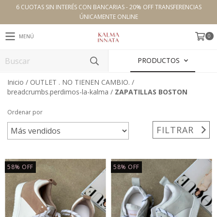
6 CUOTAS SIN INTERÉS CON BANCARIAS - 20% OFF TRANSFERENCIAS
ÚNICAMENTE ONLINE
0
MENÚ
PRODUCTOS
Inicio
/
OUTLET . NO TIENEN CAMBIO.
/
breadcrumbs.perdimos-la-kalma
/
ZAPATILLAS BOSTON
Ordenar por
FILTRAR
58
%
OFF
58
%
OFF