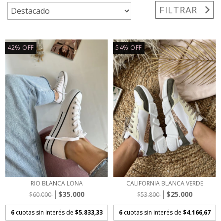
FILTRAR
42
%
OFF
54
%
OFF
RIO BLANCA LONA
CALIFORNIA BLANCA VERDE
$35.000
$25.000
$60.000
$53.800
6
cuotas sin interés de
$5.833,33
6
cuotas sin interés de
$4.166,67