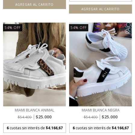
AGREGAR AL CARRITO
AGREGAR AL CARRITO
54
%
OFF
54
%
OFF
MIAMI BLANCA ANIMAL
MIAMI BLANCA NEGRA
$25.000
$25.000
$54.400
$54.400
6
cuotas sin interés de
$4.166,67
6
cuotas sin interés de
$4.166,67