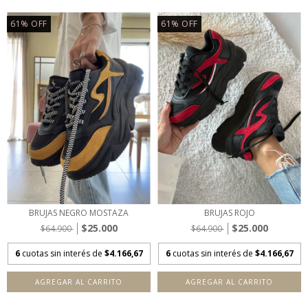
61
%
OFF
61
%
OFF
BRUJAS NEGRO MOSTAZA
BRUJAS ROJO
$25.000
$25.000
$64.900
$64.900
6
cuotas sin interés de
$4.166,67
6
cuotas sin interés de
$4.166,67
AGREGAR AL CARRITO
AGREGAR AL CARRITO