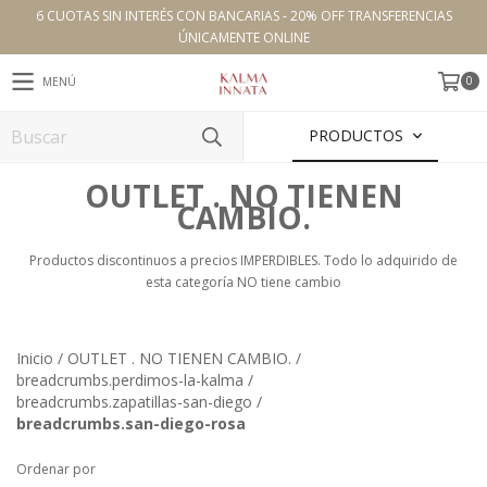
6 CUOTAS SIN INTERÉS CON BANCARIAS - 20% OFF TRANSFERENCIAS
ÚNICAMENTE ONLINE
0
MENÚ
PRODUCTOS
OUTLET . NO TIENEN
CAMBIO.
Productos discontinuos a precios IMPERDIBLES. Todo lo adquirido de
esta categoría NO tiene cambio
Inicio
/
OUTLET . NO TIENEN CAMBIO.
/
breadcrumbs.perdimos-la-kalma
/
breadcrumbs.zapatillas-san-diego
/
breadcrumbs.san-diego-rosa
Ordenar por