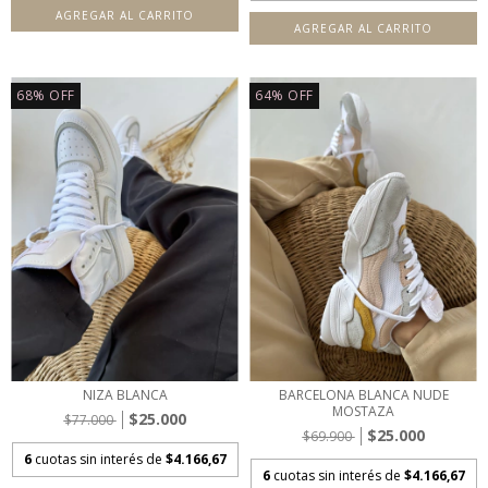
AGREGAR AL CARRITO
AGREGAR AL CARRITO
68
%
OFF
64
%
OFF
NIZA BLANCA
BARCELONA BLANCA NUDE
MOSTAZA
$25.000
$77.000
$25.000
$69.900
6
cuotas sin interés de
$4.166,67
6
cuotas sin interés de
$4.166,67