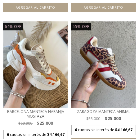
AGREGAR AL CARRITO
AGREGAR AL CARRITO
64
%
OFF
55
%
OFF
BARCELONA MANTECA NARANJA
ZARAGOZA MANTECA ANIMAL
MOSTAZA
$25.000
$55.000
$25.000
$69.900
6
cuotas sin interés de
$4.166,67
6
cuotas sin interés de
$4.166,67