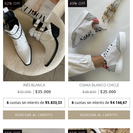
62
%
OFF
49
%
OFF
INÉS BLANCA
OSAKA BLANCO CHICLE
$35.000
$25.000
$92.000
$48.800
6
cuotas sin interés de
$5.833,33
6
cuotas sin interés de
$4.166,67
AGREGAR AL CARRITO
AGREGAR AL CARRITO