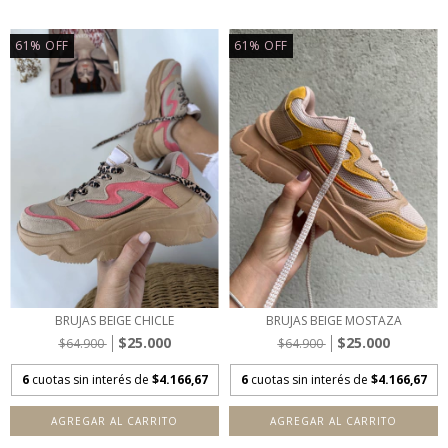
61
%
OFF
61
%
OFF
BRUJAS BEIGE CHICLE
BRUJAS BEIGE MOSTAZA
$25.000
$25.000
$64.900
$64.900
6
cuotas sin interés de
$4.166,67
6
cuotas sin interés de
$4.166,67
AGREGAR AL CARRITO
AGREGAR AL CARRITO