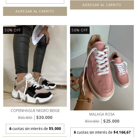
AGREGAR AL CARRITO
AGREGAR AL CARRITO
50
%
OFF
58
%
OFF
COPENHAGUE NEGRO BEIGE
MALAGA ROSA
$30.000
$60.400
$25.000
$59.000
6
cuotas sin interés de
$5.000
6
cuotas sin interés de
$4.166,67