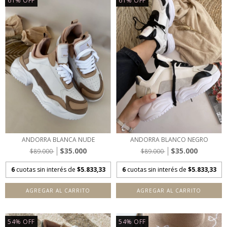
61
%
OFF
61
%
OFF
ANDORRA BLANCA NUDE
ANDORRA BLANCO NEGRO
$35.000
$35.000
$89.000
$89.000
6
cuotas sin interés de
$5.833,33
6
cuotas sin interés de
$5.833,33
AGREGAR AL CARRITO
AGREGAR AL CARRITO
54
%
OFF
54
%
OFF