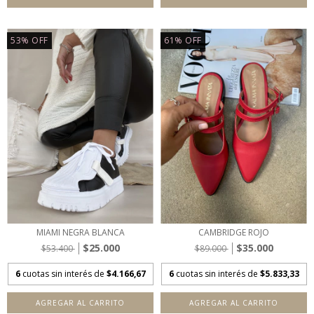
53
%
OFF
61
%
OFF
MIAMI NEGRA BLANCA
CAMBRIDGE ROJO
$25.000
$35.000
$53.400
$89.000
6
cuotas sin interés de
$4.166,67
6
cuotas sin interés de
$5.833,33
AGREGAR AL CARRITO
AGREGAR AL CARRITO