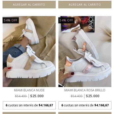
AGREGAR AL CARRITO
AGREGAR AL CARRITO
54
%
OFF
54
%
OFF
MIAMI BLANCA NUDE
MIAMI BLANCA ROSA BRILLO
$25.000
$25.000
$54.400
$54.400
6
cuotas sin interés de
$4.166,67
6
cuotas sin interés de
$4.166,67