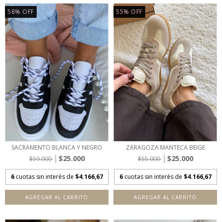
58
%
OFF
55
%
OFF
SACRAMENTO BLANCA Y NEGRO
ZARAGOZA MANTECA BEIGE
$25.000
$25.000
$59.000
$55.000
6
cuotas sin interés de
$4.166,67
6
cuotas sin interés de
$4.166,67
AGREGAR AL CARRITO
AGREGAR AL CARRITO