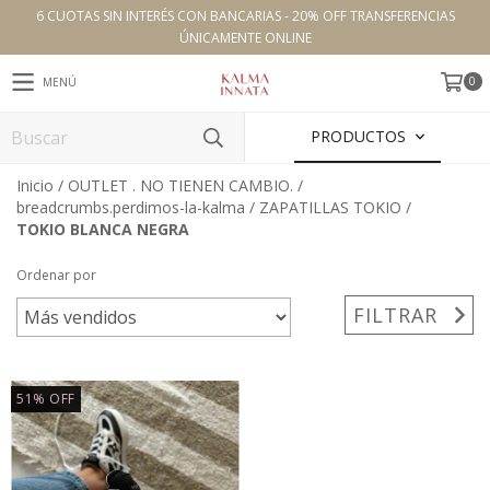
6 CUOTAS SIN INTERÉS CON BANCARIAS - 20% OFF TRANSFERENCIAS
ÚNICAMENTE ONLINE
0
MENÚ
PRODUCTOS
Inicio
/
OUTLET . NO TIENEN CAMBIO.
/
breadcrumbs.perdimos-la-kalma
/
ZAPATILLAS TOKIO
/
TOKIO BLANCA NEGRA
Ordenar por
FILTRAR
51
%
OFF