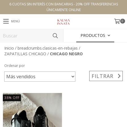
6 CUOTAS SIN INTERÉS CON BANCARIAS - 20% OFF TRANSFERENCIAS
ÚNICAMENTE ONLINE
0
MENÚ
PRODUCTOS
Inicio
/
breadcrumbs.clasicas-en-rebajas
/
ZAPATILLAS CHICAGO
/
CHICAGO NEGRO
Ordenar por
FILTRAR
38
%
OFF