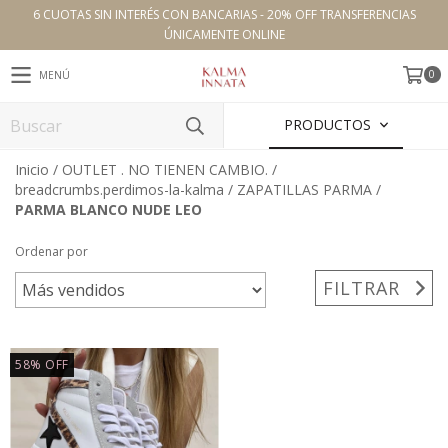
6 CUOTAS SIN INTERÉS CON BANCARIAS - 20% OFF TRANSFERENCIAS
ÚNICAMENTE ONLINE
0
MENÚ
PRODUCTOS
Inicio
/
OUTLET . NO TIENEN CAMBIO.
/
breadcrumbs.perdimos-la-kalma
/
ZAPATILLAS PARMA
/
PARMA BLANCO NUDE LEO
Ordenar por
FILTRAR
58
%
OFF