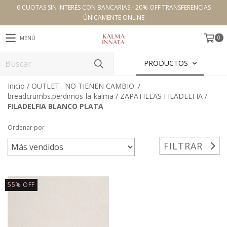
6 CUOTAS SIN INTERÉS CON BANCARIAS - 20% OFF TRANSFERENCIAS
ÚNICAMENTE ONLINE
0
MENÚ
PRODUCTOS
Inicio
/
OUTLET . NO TIENEN CAMBIO.
/
breadcrumbs.perdimos-la-kalma
/
ZAPATILLAS FILADELFIA
/
FILADELFIA BLANCO PLATA
Ordenar por
FILTRAR
55
%
OFF