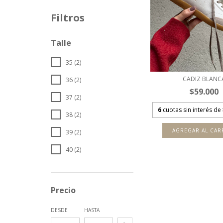
Filtros
Talle
35 (2)
CADIZ BLANC
36 (2)
$59.000
37 (2)
6
cuotas sin interés de
38 (2)
AGREGAR AL CAR
39 (2)
40 (2)
Precio
DESDE
HASTA