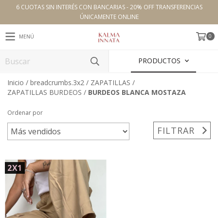
6 CUOTAS SIN INTERÉS CON BANCARIAS - 20% OFF TRANSFERENCIAS
ÚNICAMENTE ONLINE
0
MENÚ
PRODUCTOS
Inicio
/
breadcrumbs.3x2
/
ZAPATILLAS
/
ZAPATILLAS BURDEOS
/
BURDEOS BLANCA MOSTAZA
Ordenar por
FILTRAR
2X1