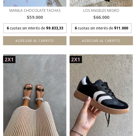
MANILA CHOCOLATE TACHAS
LOS ANGELES NEGRO
$59.000
$66.000
6
cuotas sin interés de
$9.833,33
6
cuotas sin interés de
$11.000
AGREGAR AL CARRITO
AGREGAR AL CARRITO
2X1
2X1