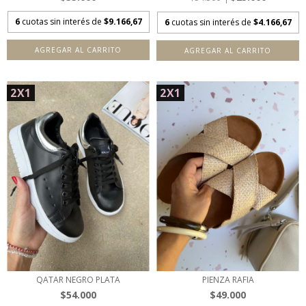
6
cuotas sin interés de
$9.166,67
6
cuotas sin interés de
$4.166,67
AGREGAR AL CARRITO
AGREGAR AL CARRITO
2X1
2X1
QATAR NEGRO PLATA
PIENZA RAFIA
$54.000
$49.000