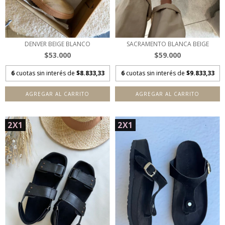
DENVER BEIGE BLANCO
SACRAMENTO BLANCA BEIGE
$53.000
$59.000
6
cuotas sin interés de
$8.833,33
6
cuotas sin interés de
$9.833,33
AGREGAR AL CARRITO
AGREGAR AL CARRITO
2X1
2X1