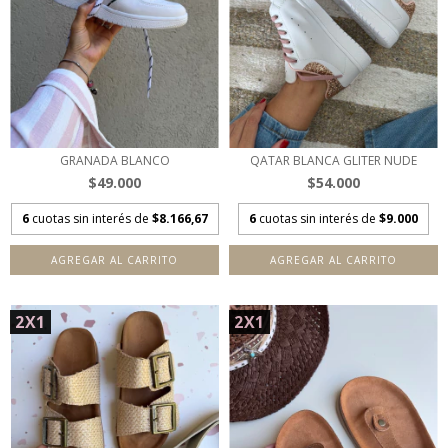
GRANADA BLANCO
QATAR BLANCA GLITER NUDE
$49.000
$54.000
6
cuotas sin interés de
$8.166,67
6
cuotas sin interés de
$9.000
AGREGAR AL CARRITO
AGREGAR AL CARRITO
2X1
2X1