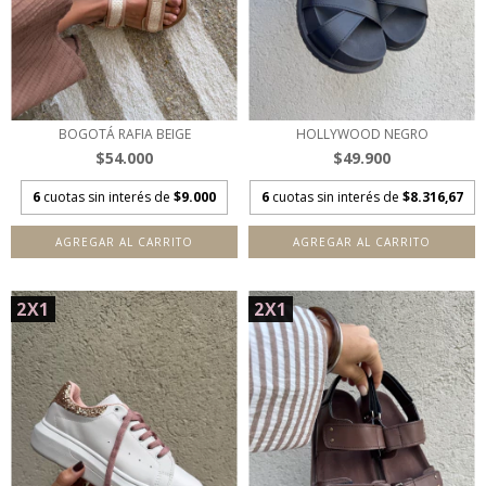
BOGOTÁ RAFIA BEIGE
HOLLYWOOD NEGRO
$54.000
$49.900
6
cuotas sin interés de
$9.000
6
cuotas sin interés de
$8.316,67
AGREGAR AL CARRITO
AGREGAR AL CARRITO
2X1
2X1