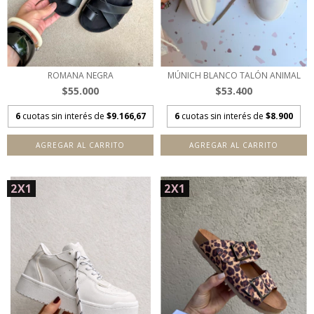
ROMANA NEGRA
MÚNICH BLANCO TALÓN ANIMAL
$55.000
$53.400
6
cuotas sin interés de
$9.166,67
6
cuotas sin interés de
$8.900
AGREGAR AL CARRITO
AGREGAR AL CARRITO
2X1
2X1