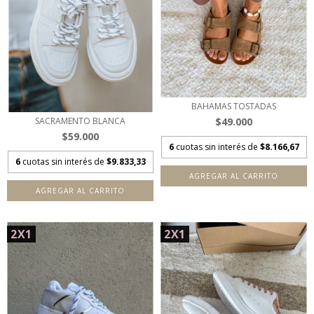
BAHAMAS TOSTADAS
$49.000
SACRAMENTO BLANCA
$59.000
6
cuotas sin interés de
$8.166,67
6
cuotas sin interés de
$9.833,33
AGREGAR AL CARRITO
AGREGAR AL CARRITO
2X1
2X1