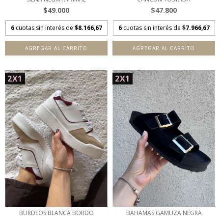
$49.000
$47.800
6
cuotas sin interés de
$8.166,67
6
cuotas sin interés de
$7.966,67
AGREGAR AL CARRITO
AGREGAR AL CARRITO
2X1
2X1
BURDEOS BLANCA BORDO
BAHAMAS GAMUZA NEGRA