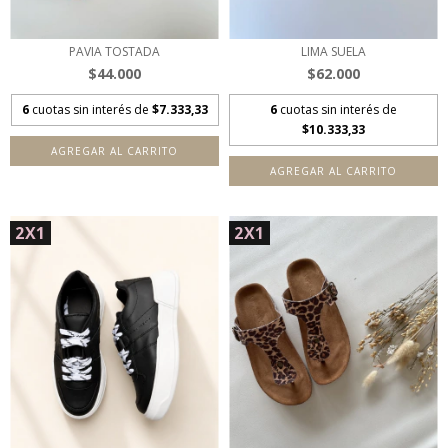
PAVIA TOSTADA
LIMA SUELA
$44.000
$62.000
6
cuotas sin interés de
$7.333,33
6
cuotas sin interés de
$10.333,33
AGREGAR AL CARRITO
AGREGAR AL CARRITO
2X1
2X1