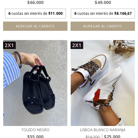
$66.000
$49.000
6
cuotas sin interés de
$11.000
6
cuotas sin interés de
$8.166,67
AGREGAR AL CARRITO
AGREGAR AL CARRITO
2X1
2X1
TOLEDO NEGRO
LISBOA BLANCO NARANJA
$55.000
$25.000
$54.300