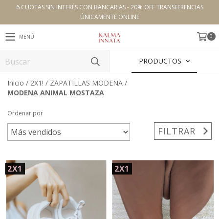
6 CUOTAS SIN INTERÉS CON BANCARIAS - 20% OFF TRANSFERENCIAS
ÚNICAMENTE ONLINE
0
MENÚ
PRODUCTOS
Inicio
/
2X1!
/
ZAPATILLAS MODENA
/
MODENA ANIMAL MOSTAZA
Ordenar por
FILTRAR
2X1
2X1