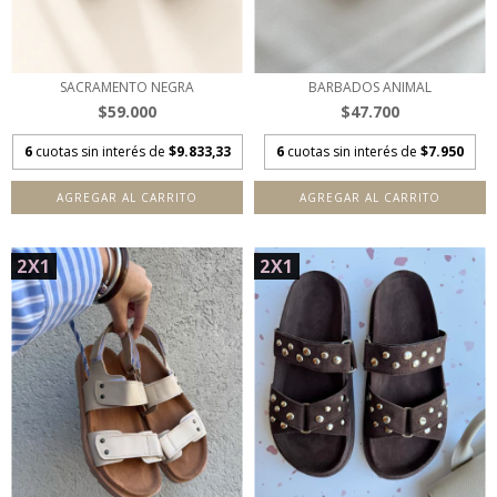
SACRAMENTO NEGRA
BARBADOS ANIMAL
$59.000
$47.700
6
cuotas sin interés de
$9.833,33
6
cuotas sin interés de
$7.950
AGREGAR AL CARRITO
AGREGAR AL CARRITO
2X1
2X1