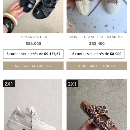
ROMANA NEGRA
MÚNICH BLANCO TALÓN ANIMAL
$55.000
$53.400
6
cuotas sin interés de
$9.166,67
6
cuotas sin interés de
$8.900
AGREGAR AL CARRITO
AGREGAR AL CARRITO
2X1
2X1