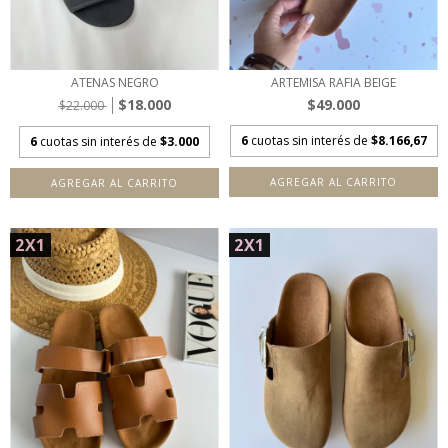
ATENAS NEGRO
ARTEMISA RAFIA BEIGE
$18.000
$49.000
$22.000
6
cuotas sin interés de
$8.166,67
6
cuotas sin interés de
$3.000
AGREGAR AL CARRITO
AGREGAR AL CARRITO
2X1
2X1