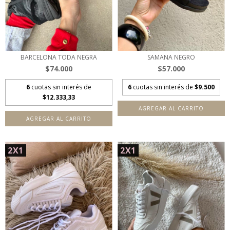
BARCELONA TODA NEGRA
SAMANA NEGRO
$74.000
$57.000
6
cuotas sin interés de
6
cuotas sin interés de
$9.500
$12.333,33
AGREGAR AL CARRITO
AGREGAR AL CARRITO
2X1
2X1