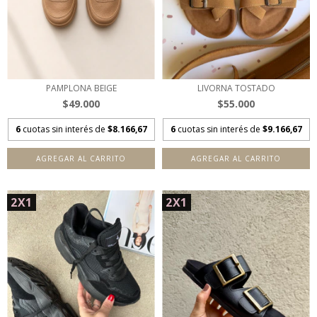
PAMPLONA BEIGE
LIVORNA TOSTADO
$49.000
$55.000
6
cuotas sin interés de
$8.166,67
6
cuotas sin interés de
$9.166,67
AGREGAR AL CARRITO
AGREGAR AL CARRITO
2X1
2X1