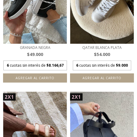
GRANADA NEGRA
QATAR BLANCA PLATA
$49.000
$54.000
6
cuotas sin interés de
$8.166,67
6
cuotas sin interés de
$9.000
AGREGAR AL CARRITO
AGREGAR AL CARRITO
2X1
2X1