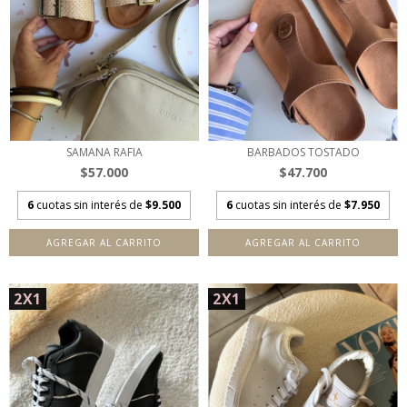
BARBADOS TOSTADO
SAMANA RAFIA
$47.700
$57.000
6
cuotas sin interés de
$7.950
6
cuotas sin interés de
$9.500
AGREGAR AL CARRITO
AGREGAR AL CARRITO
2X1
2X1