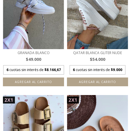
GRANADA BLANCO
QATAR BLANCA GLITER NUDE
$49.000
$54.000
6
cuotas sin interés de
$8.166,67
6
cuotas sin interés de
$9.000
AGREGAR AL CARRITO
AGREGAR AL CARRITO
2X1
2X1