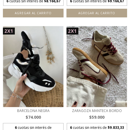
6
cuotas sin interés de
$8.166,67
6
cuotas sin interés de
$9.166,67
AGREGAR AL CARRITO
AGREGAR AL CARRITO
2X1
2X1
BARCELONA NEGRA
ZARAGOZA MANTECA BORDO
$74.000
$59.000
6
cuotas sin interés de
6
cuotas sin interés de
$9.833,33