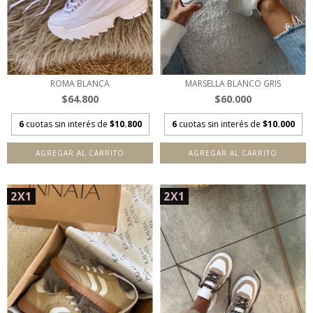
ROMA BLANCA
MARSELLA BLANCO GRIS
$64.800
$60.000
6
cuotas sin interés de
$10.800
6
cuotas sin interés de
$10.000
AGREGAR AL CARRITO
AGREGAR AL CARRITO
2X1
2X1