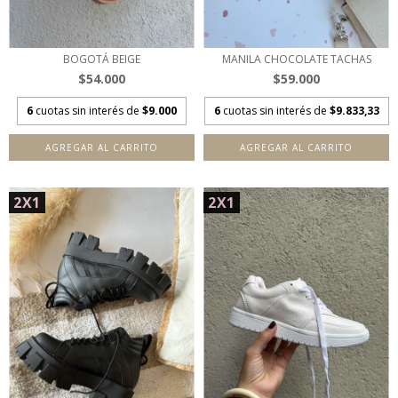
BOGOTÁ BEIGE
MANILA CHOCOLATE TACHAS
$54.000
$59.000
6
cuotas sin interés de
$9.000
6
cuotas sin interés de
$9.833,33
AGREGAR AL CARRITO
AGREGAR AL CARRITO
2X1
2X1