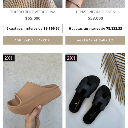
TOLEDO BEIGE VERDE OLIVA
DENVER NEGRA BLANCA
$55.000
$53.000
6
cuotas sin interés de
$9.166,67
6
cuotas sin interés de
$8.833,33
AGREGAR AL CARRITO
AGREGAR AL CARRITO
2X1
2X1