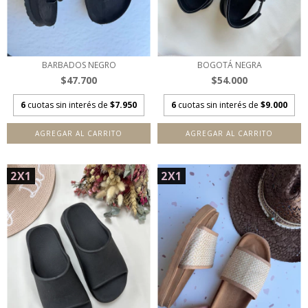
BARBADOS NEGRO
BOGOTÁ NEGRA
$47.700
$54.000
6
cuotas sin interés de
$7.950
6
cuotas sin interés de
$9.000
AGREGAR AL CARRITO
AGREGAR AL CARRITO
2X1
2X1