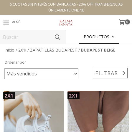
6 CUOTAS SIN INTERÉS CON BANCARIAS - 20% OFF TRANSFERENCIAS
ÚNICAMENTE ONLINE
0
MENÚ
PRODUCTOS
Inicio
/
2X1!
/
ZAPATILLAS BUDAPEST
/
BUDAPEST BEIGE
Ordenar por
FILTRAR
2X1
2X1