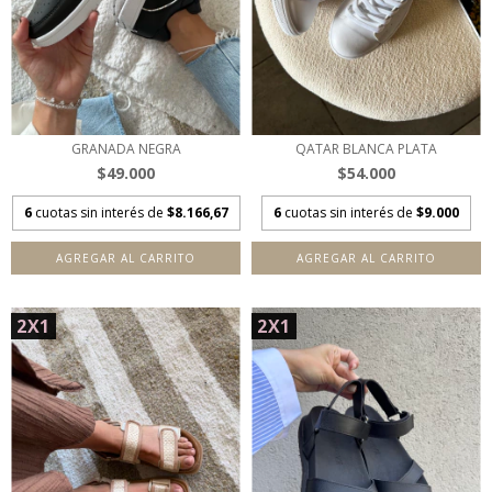
GRANADA NEGRA
QATAR BLANCA PLATA
$49.000
$54.000
6
cuotas sin interés de
$8.166,67
6
cuotas sin interés de
$9.000
AGREGAR AL CARRITO
AGREGAR AL CARRITO
2X1
2X1