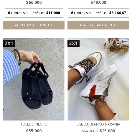
$66.000
$49.000
6
cuotas sin interés de
$11.000
6
cuotas sin interés de
$8.166,67
AGREGAR AL CARRITO
AGREGAR AL CARRITO
2X1
2X1
TOLEDO NEGRO
LISBOA BLANCO NARANJA
$55.000
$25.000
$54.300