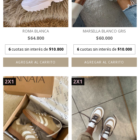
ROMA BLANCA
MARSELLA BLANCO GRIS
$64.800
$60.000
6
cuotas sin interés de
$10.800
6
cuotas sin interés de
$10.000
AGREGAR AL CARRITO
AGREGAR AL CARRITO
2X1
2X1