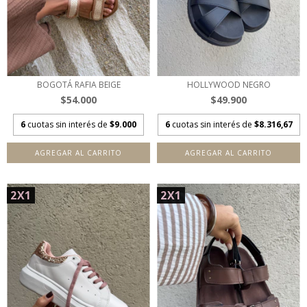
BOGOTÁ RAFIA BEIGE
HOLLYWOOD NEGRO
$54.000
$49.900
6
cuotas sin interés de
$9.000
6
cuotas sin interés de
$8.316,67
AGREGAR AL CARRITO
AGREGAR AL CARRITO
2X1
2X1