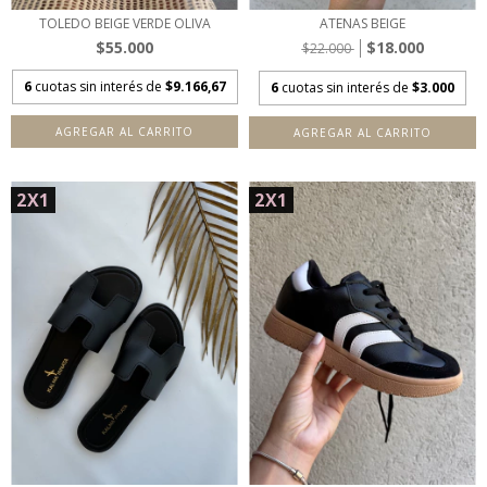
TOLEDO BEIGE VERDE OLIVA
ATENAS BEIGE
$55.000
$18.000
$22.000
6
cuotas sin interés de
$9.166,67
6
cuotas sin interés de
$3.000
AGREGAR AL CARRITO
AGREGAR AL CARRITO
2X1
2X1