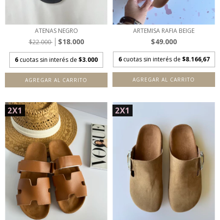
ATENAS NEGRO
ARTEMISA RAFIA BEIGE
$18.000
$49.000
$22.000
6
cuotas sin interés de
$8.166,67
6
cuotas sin interés de
$3.000
AGREGAR AL CARRITO
AGREGAR AL CARRITO
2X1
2X1