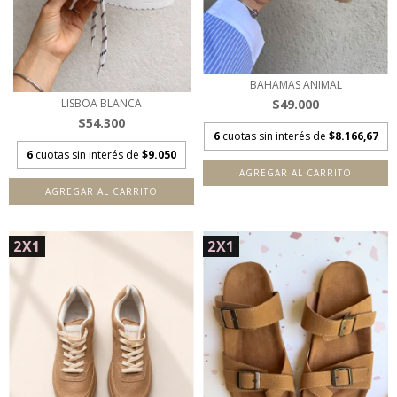
BAHAMAS ANIMAL
$49.000
LISBOA BLANCA
$54.300
6
cuotas sin interés de
$8.166,67
6
cuotas sin interés de
$9.050
AGREGAR AL CARRITO
AGREGAR AL CARRITO
2X1
2X1