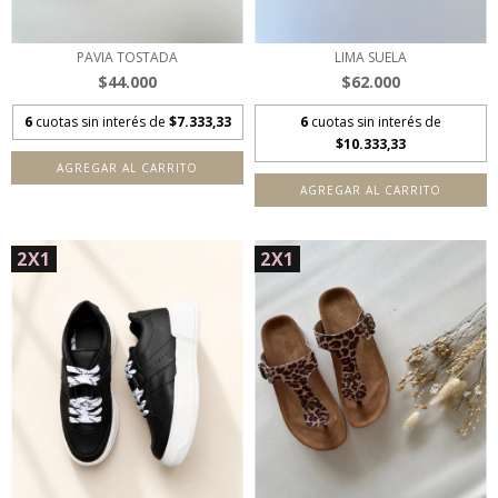
PAVIA TOSTADA
LIMA SUELA
$44.000
$62.000
6
cuotas sin interés de
$7.333,33
6
cuotas sin interés de
$10.333,33
AGREGAR AL CARRITO
AGREGAR AL CARRITO
2X1
2X1