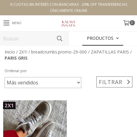
6 CUOTAS SIN INTERÉS CON BANCARIAS - 20% OFF TRANSFERENCIAS
ÚNICAMENTE ONLINE
0
MENÚ
PRODUCTOS
Inicio
/
2X1!
/
breadcrumbs.promo-29-000
/
ZAPATILLAS PARIS
/
PARIS GRIS
Ordenar por
FILTRAR
2X1