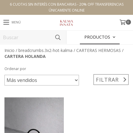
6 CUOTAS SIN INTERÉS CON BANCARIAS - 20% OFF TRANSFERENCIAS
ÚNICAMENTE ONLINE
0
MENÚ
PRODUCTOS
Inicio
/
breadcrumbs.3x2-hot-kalma
/
CARTERAS HERMOSAS
/
CARTERA HOLANDA
Ordenar por
FILTRAR