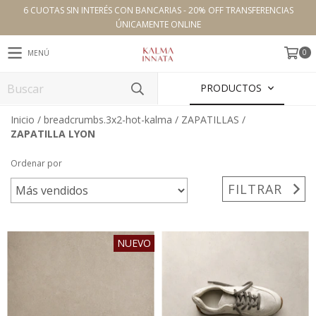
6 CUOTAS SIN INTERÉS CON BANCARIAS - 20% OFF TRANSFERENCIAS
ÚNICAMENTE ONLINE
0
MENÚ
PRODUCTOS
Inicio
/
breadcrumbs.3x2-hot-kalma
/
ZAPATILLAS
/
ZAPATILLA LYON
Ordenar por
FILTRAR
NUEVO