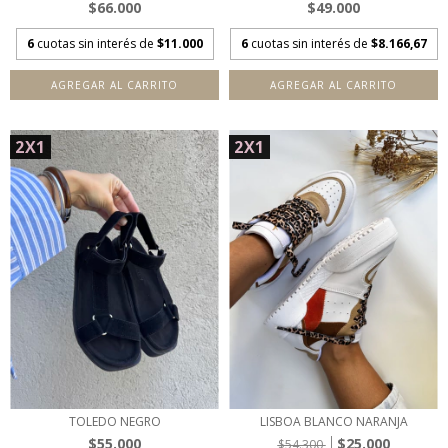
$66.000
$49.000
6
cuotas sin interés de
$11.000
6
cuotas sin interés de
$8.166,67
AGREGAR AL CARRITO
AGREGAR AL CARRITO
2X1
2X1
TOLEDO NEGRO
LISBOA BLANCO NARANJA
$55.000
$25.000
$54.300