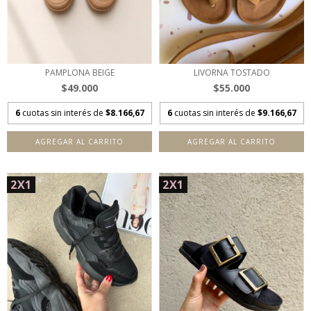
PAMPLONA BEIGE
LIVORNA TOSTADO
$49.000
$55.000
6
cuotas sin interés de
$8.166,67
6
cuotas sin interés de
$9.166,67
AGREGAR AL CARRITO
AGREGAR AL CARRITO
2X1
2X1