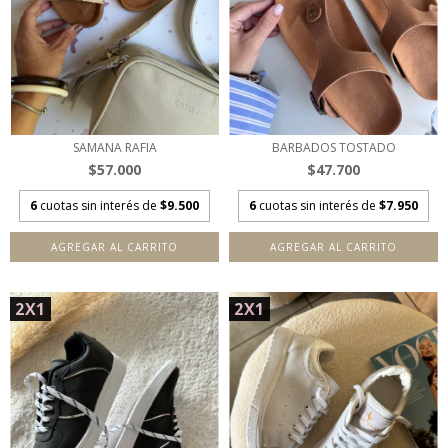
BARBADOS TOSTADO
SAMANA RAFIA
$47.700
$57.000
6
cuotas sin interés de
$7.950
6
cuotas sin interés de
$9.500
AGREGAR AL CARRITO
AGREGAR AL CARRITO
2X1
2X1