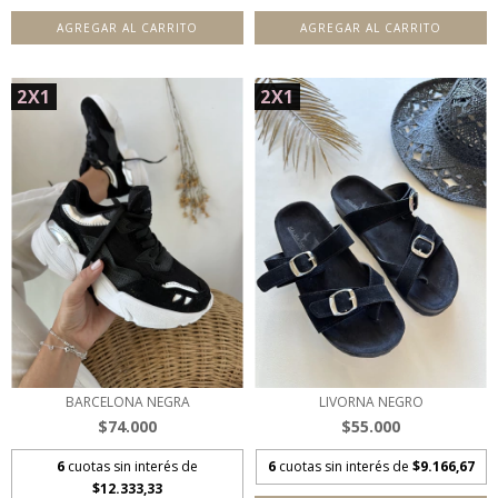
AGREGAR AL CARRITO
AGREGAR AL CARRITO
2X1
2X1
BARCELONA NEGRA
LIVORNA NEGRO
$74.000
$55.000
6
cuotas sin interés de
6
cuotas sin interés de
$9.166,67
$12.333,33