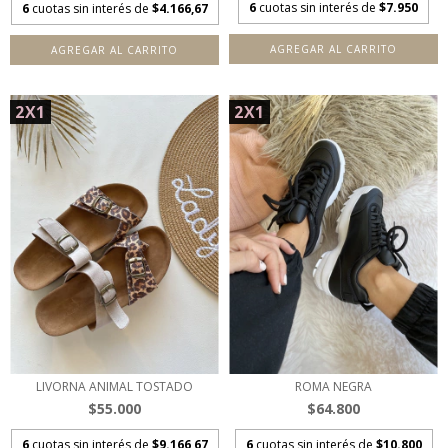
6
cuotas sin interés de
$7.950
6
cuotas sin interés de
$4.166,67
AGREGAR AL CARRITO
AGREGAR AL CARRITO
2X1
2X1
LIVORNA ANIMAL TOSTADO
ROMA NEGRA
$55.000
$64.800
6
cuotas sin interés de
$9.166,67
6
cuotas sin interés de
$10.800