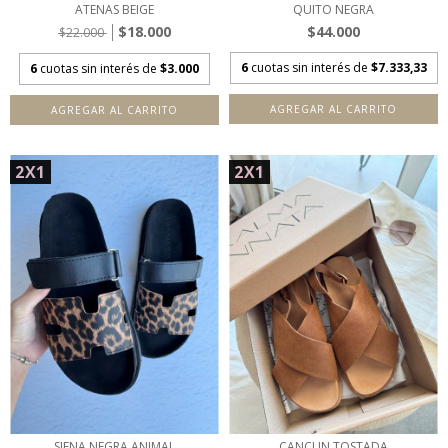
ATENAS BEIGE
QUITO NEGRA
$18.000
$44.000
$22.000
6
cuotas sin interés de
$7.333,33
6
cuotas sin interés de
$3.000
AGREGAR AL CARRITO
AGREGAR AL CARRITO
2X1
2X1
SIENA NEGRA ANIMAL
CANCUN TOSTADA