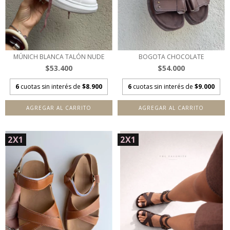
MÚNICH BLANCA TALÓN NUDE
BOGOTA CHOCOLATE
$53.400
$54.000
6
cuotas sin interés de
$8.900
6
cuotas sin interés de
$9.000
AGREGAR AL CARRITO
AGREGAR AL CARRITO
2X1
2X1