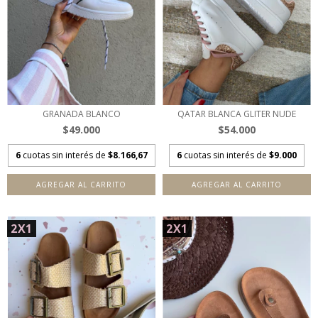
GRANADA BLANCO
QATAR BLANCA GLITER NUDE
$49.000
$54.000
6
cuotas sin interés de
$8.166,67
6
cuotas sin interés de
$9.000
AGREGAR AL CARRITO
AGREGAR AL CARRITO
2X1
2X1