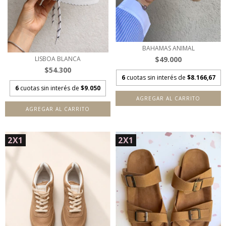
BAHAMAS ANIMAL
$49.000
LISBOA BLANCA
$54.300
6
cuotas sin interés de
$8.166,67
6
cuotas sin interés de
$9.050
AGREGAR AL CARRITO
AGREGAR AL CARRITO
2X1
2X1