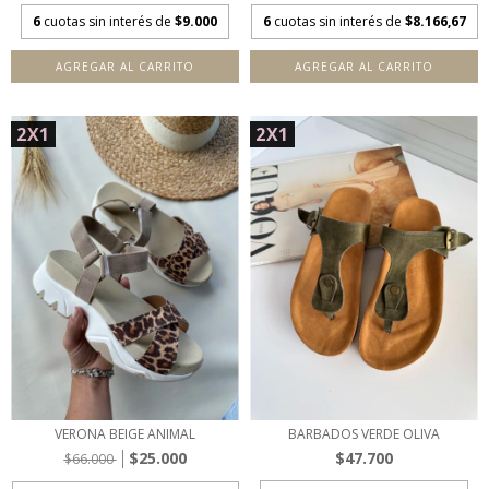
6
cuotas sin interés de
$9.000
6
cuotas sin interés de
$8.166,67
AGREGAR AL CARRITO
AGREGAR AL CARRITO
2X1
2X1
VERONA BEIGE ANIMAL
BARBADOS VERDE OLIVA
$25.000
$47.700
$66.000