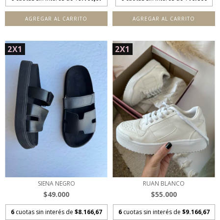
AGREGAR AL CARRITO
AGREGAR AL CARRITO
2X1
2X1
SIENA NEGRO
RUAN BLANCO
$49.000
$55.000
6
cuotas sin interés de
$8.166,67
6
cuotas sin interés de
$9.166,67