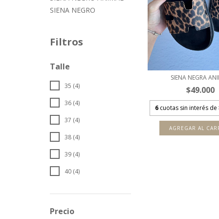
SIENA NEGRO
Filtros
Talle
SIENA NEGRA AN
35 (4)
$49.000
36 (4)
6
cuotas sin interés de
37 (4)
AGREGAR AL CAR
38 (4)
39 (4)
40 (4)
Precio