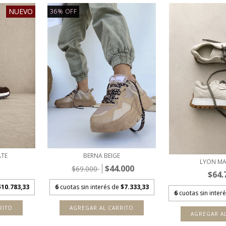
NUEVO
36
%
OFF
TE
BERNA BEIGE
LYON M
$44.000
$69.000
$64.
$10.783,33
6
cuotas sin interés de
$7.333,33
6
cuotas sin inter
RITO
AGREGAR AL CARRITO
AGREGAR A