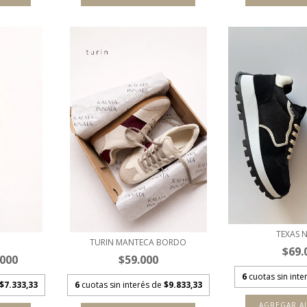
TEXAS 
TURIN MANTECA BORDO
$69.
.000
$59.000
6
cuotas sin int
$7.333,33
6
cuotas sin interés de
$9.833,33
AGREGAR A