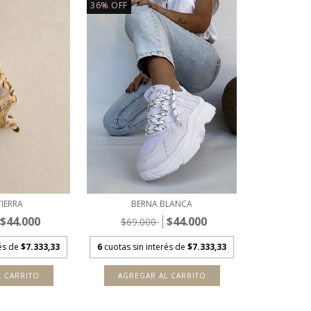
36
%
OFF
IERRA
BERNA BLANCA
$44.000
$44.000
$69.000
rés de
$7.333,33
6
cuotas sin interés de
$7.333,33
L CARRITO
AGREGAR AL CARRITO