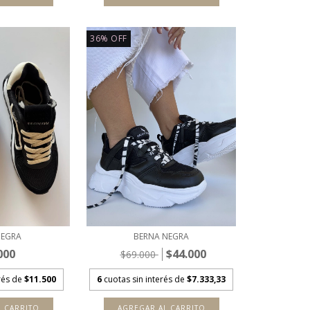
36
%
OFF
NEGRA
BERNA NEGRA
000
$44.000
$69.000
erés de
$11.500
6
cuotas sin interés de
$7.333,33
L CARRITO
AGREGAR AL CARRITO