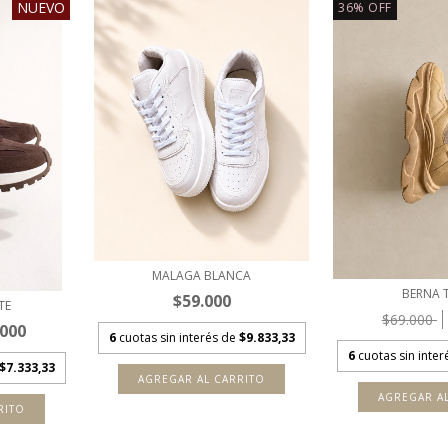
NUEVO
36
%
OFF
MALAGA BLANCA
BERNA T
$59.000
TE
$69.000
.000
6
cuotas sin interés de
$9.833,33
6
cuotas sin inte
$7.333,33
AGREGAR AL CARRITO
AGREGAR A
RITO