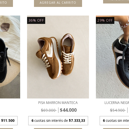
RITO
AGREGAR AL CARRITO
36
%
OFF
29
%
OFF
PISA MARRON MANTECA
LUCERNA NEG
$44.000
$69.000
$54.900
e
$11.500
6
cuotas sin interés de
$7.333,33
6
cuotas sin int