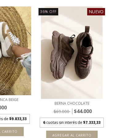
NUEVO
36
%
OFF
NCA BEIGE
BERNA CHOCOLATE
000
$44.000
$69.000
rés de
$9.833,33
6
cuotas sin interés de
$7.333,33
L CARRITO
AGREGAR AL CARRITO