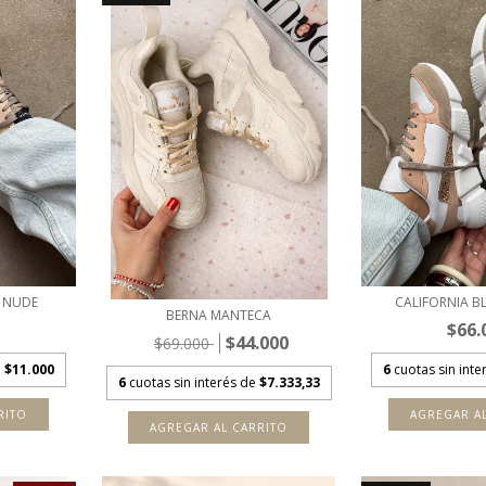
 NUDE
CALIFORNIA 
BERNA MANTECA
$66.
$44.000
$69.000
e
$11.000
6
cuotas sin int
6
cuotas sin interés de
$7.333,33
RITO
AGREGAR A
AGREGAR AL CARRITO