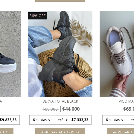
36
%
OFF
A
BERNA TOTAL BLACK
VIGO M
$44.000
$69.
$69.000
$9.833,33
6
cuotas sin interés de
$7.333,33
6
cuotas sin int
RITO
AGREGAR AL CARRITO
AGREGAR A