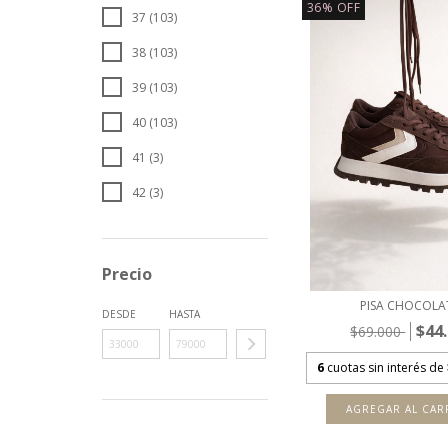
36
%
OFF
37 (103)
38 (103)
39 (103)
40 (103)
41 (3)
42 (3)
Precio
PISA CHOCOLA
DESDE
HASTA
$44
$69.000
6
cuotas sin interés de
AGREGAR AL CAR