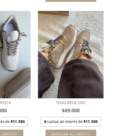
ANTECA
TEXAS BEIGE ORO
000
$69.000
erés de
$11.500
6
cuotas sin interés de
$11.500
L CARRITO
AGREGAR AL CARRITO