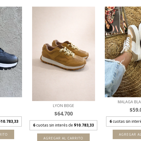
MALAGA BLA
LYON BEIGE
$59.
$64.700
$10.783,33
6
cuotas sin inte
6
cuotas sin interés de
$10.783,33
RITO
AGREGAR A
AGREGAR AL CARRITO