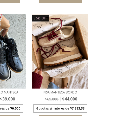
36
%
OFF
PISA MANTECA BORDO
RO MANTECA
$44.000
$39.000
$69.000
6
cuotas sin interés de
$7.333,33
erés de
$6.500